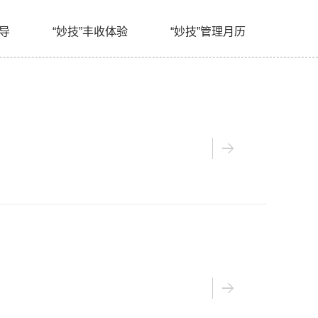
指导
“妙技”丰收体验
“妙技”管理月历