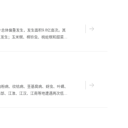
治...
总体偏重发生，发生面积9.8亿亩次。其
重发生；玉米螟、棉铃虫、桃蛀螟和甜菜夜
东北、西北等地局部偏重发生，玉米南方锈
防控技术指导工作，制定本方案。 一、防
蛾、...
、白粉病、纹枯病、茎基腐病、蚜虫、叶螨、
南部、江淮、江汉、江南等地遭遇两次低温
病等土传病害发生有加快扩展蔓延的趋势。
产丰收，制定本方案。 一、防控目
以上，综合防治效果85%以上，...