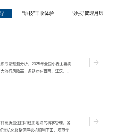
指导
“妙技”丰收体验
“妙技”管理月历
织专家预测分析，2025年全国小麦主要病
区大流行风险高，条锈病在西南、江汉、江
后期“一喷三防”技术能防病虫、防干热风、
效做好小麦“一喷三防”工作，特制定技术指
秸秆高质量还田和还田地块的科学管理，各
做好宜机化修整保障农机顺利下田，规范作业