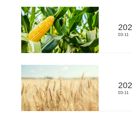
20
03-11
20
03-11