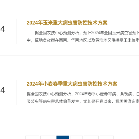
生产绿色安全，特制定本方案。 一、防控目标 重大病虫防
2024年玉米重大病虫害防控技术方案
24
据全国农技中心预测分析，预计2024年全国玉米病虫害预计
中，草地贪夜蛾在西南、华南地区以及黄淮地区晚播夏玉米偏
蛾在黄淮、华北地区穗期混合发生；双斑长跗萤叶甲在华北、
病在黄淮海地区重发态势明显。为做好2024年玉米重大病虫
控目标 重点防控草地贪夜蛾、玉米螟、粘虫、棉铃虫、甜菜夜
2024年小麦春季重大病虫害防控技术方案
24
据全国农技中心预测分析，2024年春季小麦赤霉病、条锈病
吸浆虫等病虫害总体偏重发生，尤其是开春以来，我国黄淮东
雨雪冰冻天气，麦田湿度大，随着气温回升，纹枯病、茎基腐
为有效控制病虫危害、助力小麦大面积单产提升，确保小麦丰
标 全国实现病虫害防治处置率95%以上，绿色防控覆盖率58%