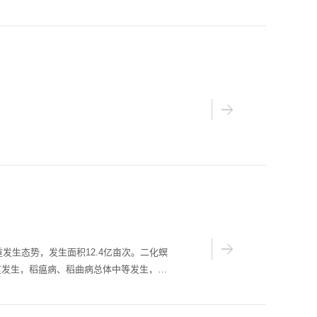
区 东北地区秸秆产生量大、农田封冻早，秸
洼地块土壤湿度较大。秸秆还田需充分考虑
高湿地块及时排水 对低洼高湿地块在秋收前
生态势，发生面积12.4亿亩次。二化螟
重发生，稻瘟病、稻曲病总体中等发生，大
线螨、稻粉虱、白叶枯病、南方水稻黑条矮
好2024年水稻病虫害防治工作，保障水稻