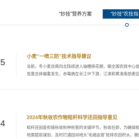
“妙技”营养方案
“妙技”农技
小麦“一喷三防”技术指导建议
25
当前，冬小麦自南向北陆续进入抽穗扬花期，据全国农技中心组
虫害总体偏重发生，赤霉病在长江中下游、江淮和黄淮南部麦
淮和西北麦区东部中等发生，蚜虫在大部麦区偏重发生。小麦中
防早衰，增粒重，对保障小麦稳产丰收具有重要作用。为有力有
导意见。 一、防控策略 坚持“分区治理、分类指导”的防控策略，根据各小麦产区中后期病虫发生情况，因
地制宜科...
2024年秋收农作物秸秆科学还田指导意见
24
秸秆还田是衔接秋收秋种秋管的关键环节。秋收在即，为确保
地需提前谋划，及时打通田间地头“毛细血管”抢排农田积水，