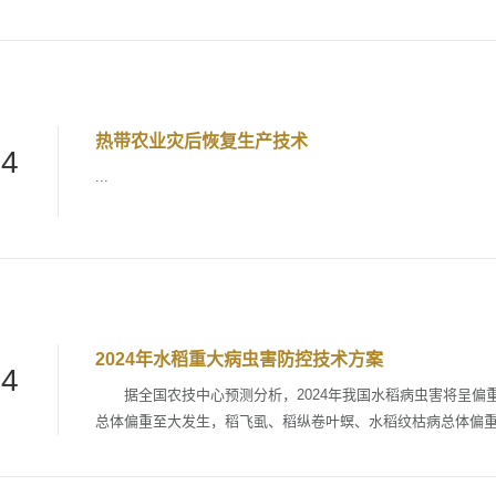
流程提升秸秆还田质量，打好全年农业丰收基础。 一、东北地
秆还田作业时间短。秋收前夕，受前期持续降雨影响，局部低
今年的气候和土壤特点，规范作业流程，提高作业效率。 低洼
及时开沟、清淤，排出田间积水...
热带农业灾后恢复生产技术
24
...
2024年水稻重大病虫害防控技术方案
24
据全国农技中心预测分析，2024年我国水稻病虫害将呈偏重发
总体偏重至大发生，稻飞虱、稻纵卷叶螟、水稻纹枯病总体偏
螟、稻蓟马、三化螟、稻秆潜蝇、黏虫、稻叶蝉、稻瘿蚊、跗
缩病、细菌性基腐病、水稻线虫病等病虫在局部稻区发生。为做