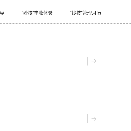
指导
“妙技”丰收体验
“妙技”管理月历