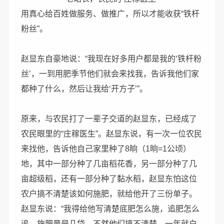
用真心给百姓做服务、做推广，所以才能收获“铁杆
粉丝”。
赵显东自豪地说：“我现在好多用户都是我的‘铁杆粉
丝’，一到用肥季节他们就会来找我，告诉我他们家
都种了什么，然后让我给‘开方子’”。
原来，与农民打了一辈子交道的赵显东，已经成了
农民眼里的“庄稼医生”。赵显东说，有一次一位农民
来找他，告诉他自己家里种了8晌（1晌=1公顷）
地，其中一部分种了几亩稻花香，另一部分种了几
亩超级稻，还有一部分种了黏水稻，赵显东怕这位
农户搞不清楚该如何施肥，就给他开了三份单子。
赵显东说：“我得给他写清楚底肥怎么施，追肥怎么
追，施肥量是几袋，不然他们搞不清楚，一年就白