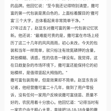
的品牌。他回忆说：“至今我还记得特别清楚，撒可
富的第一代包装是黑白色的，上面标着醒目的‘撒可
富’三个大字，总体看起来非常简单干净。”
27年过去了，赵显东对撒可富的第一代包装记忆犹
新。他还说：“最难能可贵的是，撒可富在市场上经
历了这二十几年的风风雨雨，初心未改，今天的包
装和当年一样简单，就只标注有效氮磷钾的含量，
其他模糊、诱惑，性的信息一律没有。我觉得，这
在日趋复杂的市场环境下，撒可富还能保持它的初
始模样，是值得竖起大拇指的。”
撒可富包装简单，但是效果却不简单。赵显东告诉
记者，他经营撒可富二十几年，做到了用户零投
诉，没有任何一家用户反映说撒可富烧苗、质量不
好的，农民用着十分放心。他回忆道：“记得当时有
一家农户由于粗心大意，直接把18-18-18含量的撒