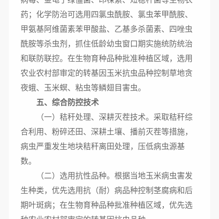
药；化学防治可选用四氯虫酰胺、氯虫苯甲酰胺、
甲氨基阿维菌素苯甲酸盐、乙基多杀菌素、四唑虫
酰胺等杀虫剂，抓住低龄幼虫窗口期实施统防统治
和联防联控。在生物育种品种批准种植区域，选用
农业农村部审定的转基因玉米抗虫品种控制草地贪
夜蛾、玉米螟、粘虫等鳞翅目害虫。
五、综合防控技术
（一）秸秆处理、深耕灭茬技术。采取秸秆综
合利用、粉碎还田、深耕土壤、播前灭茬等措施，
病虫严重发生地块秸秆离田处理，压低病虫源基
数。
（二）选用抗性品种。根据当地玉米病虫害发
生种类，优先选用抗（耐）病品种控制茎腐病和后
期叶斑病；在生物育种品种批准种植区域，优先选