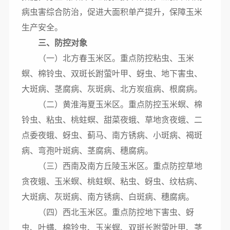
病虫害综合防治，促进大面积单产提升，保障玉米
生产安全。
三、防控对象
（一）北方春玉米区。重点防控粘虫、玉米
螟、棉铃虫、双斑长跗萤叶甲、蚜虫、地下害虫、
大斑病、茎腐病、灰斑病、北方炭疽病、根腐病。
（二）黄淮海夏玉米区。重点防控玉米螟、棉
铃虫、粘虫、桃蛀螟、甜菜夜蛾、草地贪夜蛾、二
点委夜蛾、蚜虫、蓟马、南方锈病、小斑病、褐斑
病、弯孢叶斑病、茎腐病、穗腐病。
（三）西南及南方丘陵玉米区。重点防控草地
贪夜蛾、玉米螟、桃蛀螟、粘虫、蚜虫、纹枯病、
大斑病、灰斑病、南方锈病、白斑病、穗腐病。
（四）西北玉米区。重点防控地下害虫、蚜
虫、叶螨、棉铃虫、玉米螟、双斑长跗萤叶甲、茎