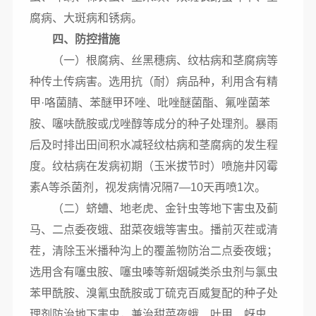
腐病、大斑病和锈病。
四、防控措施
（一）根腐病、丝黑穗病、纹枯病和茎腐病等
种传土传病害。选用抗（耐）病品种，利用含有精
甲·咯菌腈、苯醚甲环唑、吡唑醚菌酯、氟唑菌苯
胺、噻呋酰胺或戊唑醇等成分的种子处理剂。暴雨
后及时排出田间积水减轻纹枯病和茎腐病的发生程
度。纹枯病在发病初期（玉米拔节时）喷施井冈霉
素
A
等杀菌剂，视发病情况隔
7
—
10
天再喷
1
次。
（二）蛴螬、地老虎、金针虫等地下害虫及蓟
马、二点委夜蛾、甜菜夜蛾等害虫。播前灭茬或清
茬，清除玉米播种沟上的覆盖物防治二点委夜蛾；
选用含有噻虫胺、噻虫嗪等新烟碱类杀虫剂与氯虫
苯甲酰胺、溴氰虫酰胺或丁硫克百威复配的种子处
理剂防治地下害虫，兼治甜菜夜蛾、叶甲、蚜虫、