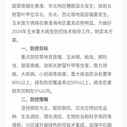
甜菜夜蛾在黄淮、华北地区穗期混合发生；双斑长
跗萤叶甲在华北、东北、西北等地局部偏重发生，
玉米南方锈病在黄淮海地区重发态势明显。为做好
2024
年玉米重大病虫防控技术指导工作，制定本方
案。
一、防控目标
重点防控草地贪夜蛾、玉米螟、粘虫、棉铃
虫、甜菜夜蛾、双斑长跗萤叶甲等虫害，南方锈
病、大斑病、小斑病等病害，重大病虫防治处置率
90%
以上，绿色防控覆盖率达
55%
以上，病虫危害
损失控制在
5%
以内。
二、防控策略
坚持预防为主、联防联控。综合应用抗性品
种、生态调控、理化诱控、生物防治和科学用药等
措施，分区域开展绿色防控技术集成。加强中后期