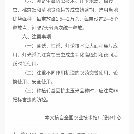
（六）卵寄生蜂防虫技术。在玉米螟、棉铃
虫、桃蛀螟和草地贪夜蛾等成虫始盛期，选用当地
优势蜂种，每亩放蜂
1.5
—
2
万头，每亩设置
2
—
5
个
释放点，间隔
7
天分两次统一释放。
六、注意事项
（一）食诱、性诱、灯诱技术应大面积连片应
用，灯光诱杀注意在害虫成虫羽化高峰期和夜间活
跃时段使用。
（二）注重不同作用机理的农药交替使用、轮
换使用、安全使用。
（三）种植转基因抗虫玉米品种时，应注意非
靶标害虫的防控。
——本文摘自全国农业技术推广服务中心