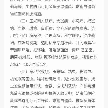
蓟马等。生物防治可用金龟子绿僵菌、球孢白僵菌
颗粒剂随种肥沟施。
（三）玉米南方锈病、大斑病、小斑病、褐斑
病、弯孢叶斑病、白斑病、北方炭疽病等病害。选
用抗（耐）病品种，合理密植，科学施肥，健康栽
培。在发病初期，选用枯草芽孢杆菌、井冈霉素
A
、
苯醚甲环唑、氟环唑、吡唑醚菌酯、丙环·嘧菌酯、
肟菌·戊唑醇、唑醚·氟环唑等杀菌剂喷施，视发病情
况隔
7
—
10
天再喷
1
次。
（四）草地贪夜蛾、玉米螟、粘虫、棉铃虫、
桃蛀螟等害虫。秸秆粉碎还田，减少虫源基数；成
虫发生期使用灯诱、食诱、性诱剂诱杀；产卵初期
释放赤眼蜂或夜蛾黑卵蜂等天敌灭卵；幼虫低龄阶
段优先选用苏云金杆菌、球孢白僵菌、核型多角体
病毒、金龟子绿僵菌、印楝素、短稳杆菌等生物农