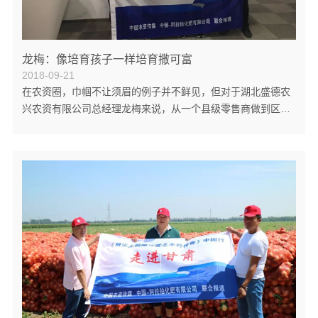
龙梅：像培育孩子一样培育撒可富
2018-09-21
在农资圈，巾帼不让须眉的例子并不鲜见，但对于湖北盛德农
兴农资有限公司总经理龙梅来说，从一个县级零售商做到区域
覆盖武汉三分之二的大型经销商的传奇故事，尤为引人入胜，
这位“龙门女将”的创业经历也成为了中阿人人称道的传奇。
1997年对于龙梅来说是人生中的重要一年，那一年，她和家里
人放弃了经营多年的百货生意，转而进入了农资圈摸爬滚打，
一干就是二十年。时值化肥流通体制改革，肥料市场前景一片
大好，当时的市场还是单质肥的天下，但是通过几年的经营，
龙梅逐渐意识到，未来市场的主流一定...