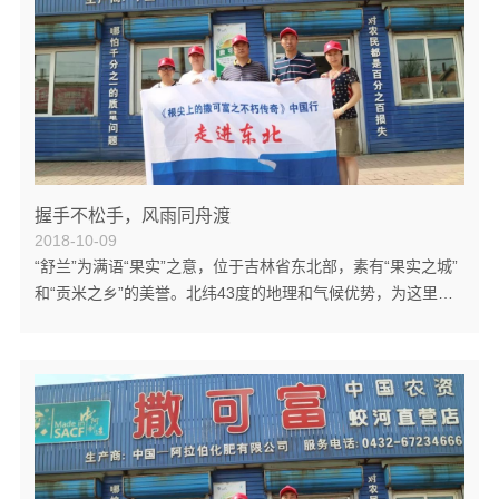
握手不松手，风雨同舟渡
2018-10-09
“舒兰”为满语“果实”之意，位于吉林省东北部，素有“果实之城”
和“贡米之乡”的美誉。北纬43度的地理和气候优势，为这里的
稻米种植提供了得天独厚的条件。每年10月，当地农民都会沉
浸在“稻花香里说丰年”的喜悦之中。 “庄稼一枝花，全靠肥当
家”，除了天道酬勤，农民的丰收也离不开优质的肥料和专业的
农资服务队伍。作为在“稻花香”的熏陶中长大的一代农资人，
吉林省忠仁农业生产资料有限责任公司总经理姜友善对农民的
辛劳有着深刻的体会。他从小就有一个梦想，那就是帮助农民
种好地，让...