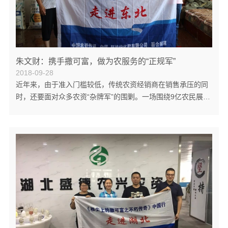
朱文财：携手撒可富，做为农服务的“正规军”
2018-09-28
近年来，由于准入门槛较低，传统农资经销商在销售承压的同
时，还要面对众多农资“杂牌军”的围剿。一场围绕9亿农民展开
的用户争夺战，在广袤农村和田间地头一触即发。 作为一个传
统的农业小镇，辽宁省沈阳市新民市梁山镇拥有1万余吨的化肥
市场容量。然而，在当地的农资“一条街”上，却聚集着30多家
大大小小的农资店，新老农资人及农资“正规军”与“杂牌军”之间
的“战争”打得异常激烈。对于梁山兴茂农资服务中心总经理朱
文财来说，这场“寸土必争”的战争他输不起，因为他不仅是在
为自家企业的生死而战...