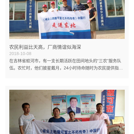
农民利益比天高，厂商情谊似海深
2018-10-08
在吉林省蛟河市，有一支长期活跃在田间地头的“三农”服务队
伍。农忙时，他们披星戴月，24小时待命随时为农民提供指导
和帮助 ；农闲时，他们走村串户，为农民传授科学种植的知识
与技艺。凭借真诚服务和诚信经营，他们不仅赢得了市场的青
睐，也赢得了农民的尊重与信赖，他们就是中农资联合贸易有
限责任公司蛟河分公司的农资服务团队。 公司经理吴广军是位
老农资，19岁便在当地供销社的农业生产资料公司工作。后
来，原公司在化肥流通体制改革的浪潮中轰然倒下，他临危受
命，参与了新公司的改制重建。“这些...