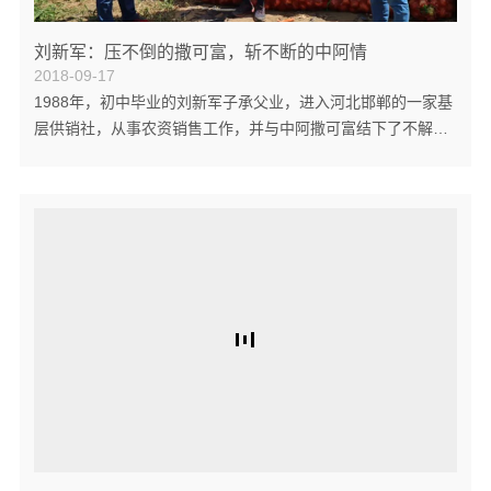
刘新军：压不倒的撒可富，斩不断的中阿情
2018-09-17
1988年，初中毕业的刘新军子承父业，进入河北邯郸的一家基
层供销社，从事农资销售工作，并与中阿撒可富结下了不解之
缘。然而，那时的刘新军年轻气盛，农资并不是他的唯一选
择。不久，一腔热血的他暂别岗位，光荣参军。此后数年，部
队严明的纪律、顽强的作风以及忠诚的信仰，对他产生了深刻
的影响，诚实做人、诚信做事开始成为他始终恪守的人生信
条。 由于对土地和农民有着天然的感情，从部队复员后，刘新
军又回到原来的岗位。那时，国内正值计划经济向市场经济逐
步过渡的阵痛期，农资市场尚未完全放开，在...