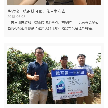
陈锦铭：结识撒可富，我三生有幸
2018-06-08
自古三山古越都，微雨朦胧水墨图。初夏时节，记者在风景如
画的榕城福州见到了福州天好化肥有限公司总经理陈锦铭，年
近六十的陈总儒雅健谈，一派儒商风骨。在福建茗茶清香中，
陈锦铭与记者谈起了他与撒可富的故事。 1985年，福建农学院
土肥专业科班毕业的陈锦铭分配到了供销学校农资专业从事教
学工作，1992年，开始在福建省农资公司从事农业科技相关工
作。在基层的教学及工作的过程中，撒可富的可靠质量和农户
的认可度给陈锦铭留下了深刻的第一印象。当时，撒可富在福
建地区的销售还基本上是以国营为主...