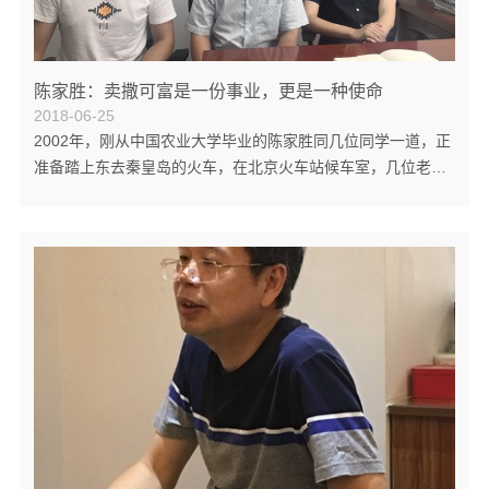
陈家胜：卖撒可富是一份事业，更是一种使命
2018-06-25
2002年，刚从中国农业大学毕业的陈家胜同几位同学一道，正
准备踏上东去秦皇岛的火车，在北京火车站候车室，几位老农
背着用撒可富包装袋装着的行李让他们眼前一亮，这不仅代表
着撒可富复合肥在我国有着广泛的用户基础，更代表着他们此
行的目的地——中国—阿拉伯化肥有限公司。正是那个毕业
季，开启了他与中阿公司，与撒可富的16年的情谊。 刚刚入职
中阿，在短暂的工厂实习和培训后，陈家胜开始进入到一线市
场，回到了自己熟悉的广东省。当时，撒可富在广东省的年销
量只有一万多吨，面对进口复合肥和广东本...