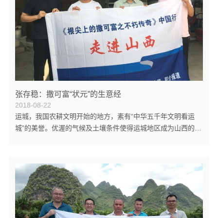
张存稳：撒可富“状元”的生意经
2018-08-22
运城，我国农耕文明开始的地方，素有“中华五千年文明看运
城”的美誉。优渥的气候及土壤条件使得运城地区成为山西的重
要经济作物产区，于是，大批农资人在这片农资的沃土上生根
发芽，开创着自己的一番事业，张存稳就是其中之一。 年近60
的张存稳是一名老供销人，1980年便开始在供销社工作。从计
划经济到市场经济时代，他作为千千万万改革开放的见证者之
一，在这场浪潮中，不断学习，成长，在供销社的日子为他提
供了宝贵的人生经验，从百货到农资，他悉数精通，为今后的
生意打下了基础。随着改革的逐步推...