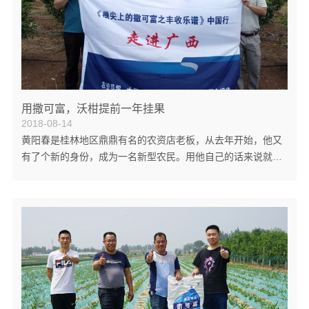
用撒可富，沃柑提前一年挂果
2018-08-14
黄阳春是桂林地区鼎鼎有名的农资店老板，从去年开始，他又
有了个新的身份，成为一名新型农民。用他自己的话来说就
是，不知道发了那根神经，手发痒，想着要种果树，在阳朔县
福利镇新厂村租了两块地种起了沃柑。实际上这是他的满腔农
业情怀在发酵。 7月15日，记者来到了他的这片果园，满眼都
是壮实挺拔的果树，一般都在1米高左右，最高的有1米3了，
叶片肥厚青翠，树上已挂满了鸡蛋大的果子。“这树我是去年4
月份栽的，到现在才16个月，就已结果，一般树要三年才能结
果，我这两年就结果了。”黄阳春高...