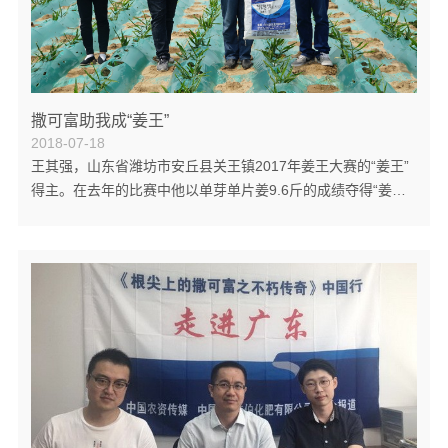
撒可富助我成“姜王”
2018-07-18
王其强，山东省潍坊市安丘县关王镇2017年姜王大赛的“姜王”
得主。在去年的比赛中他以单芽单片姜9.6斤的成绩夺得“姜王”
的称号，比第二名的参赛姜重出0.25斤。王其强说：“姜王的功
劳我不敢自居，但一定要感谢撒可富，是撒可富复合肥助我夺
得了姜王！” 王其强算不上种姜的老手，因为满打满算他的种
地经验也不过五六年，之前还是种的大葱。但是他对撒可富复
合肥的认可不输给撒可富的老客户，用他的话说，“我一去农资
店，不用问，准是找他们（代理商）拿撒可富的，别的品牌根
本不考虑。”只王其强...