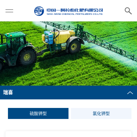
瑞喜
硫酸钾型
氯化钾型