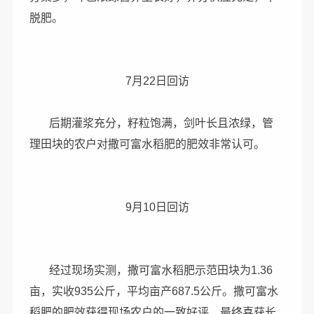
脱肥。
7月22日回访
后期灌浆充分，籽粒饱满，剑叶长且浓绿，管
理田块的农户对撒可富水稻肥的肥效非常认可。
9月10日回访
经过现场实测，撒可富水稻肥示范田块为1.36
亩，实收935公斤，平均亩产687.5公斤。撒可富水
稻肥的肥效获得现场农户的一致好评，最终喜获长