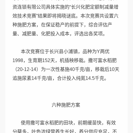
资连锁有限公司具体实施的“长兴化肥定额制减量增
效技术竞赛”结果即将揭晓谜底。本次竞赛共设置六
种施肥方案，在保证稳产的前提下，综合评估产
量、减肥量、化肥投入成本，评选出各奖项。
本次竞赛位于长兴县小浦镇，品种为Y两优
1998，生育期152天，机插秧移栽。撒可富水稻肥
（20-12-14）为一次性基施40千克/亩，移栽后10天
追施尿素14千克/亩，合计投入纯氮14.5千克。
六种施肥方案
使用撒可富水稻肥的田块，前期缓苗快，有效
分蘖多，叶色浓绿营养生长好，养分供应充足，不