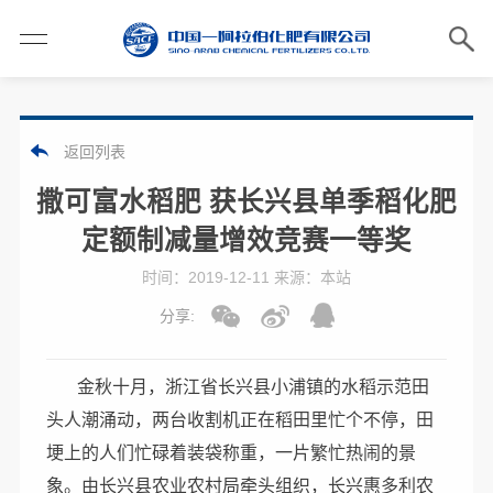
返回列表
撒可富水稻肥 获长兴县单季稻化肥
定额制减量增效竞赛一等奖
时间：2019-12-11 来源：本站
分享:
金秋十月，浙江省长兴县小浦镇的水稻示范田
头人潮涌动，两台收割机正在稻田里忙个不停，田
埂上的人们忙碌着装袋称重，一片繁忙热闹的景
象。由长兴县农业农村局牵头组织，长兴惠多利农