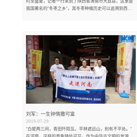
时至盛夏，记者一行来到了陕西省渭南市大荔县，这里是
我国著名的“冬枣之乡”，其冬枣种植历史可以追溯到西汉
时期，在康熙年间更是成为皇室贡品。在大荔范家镇，冬
枣产业成为群众致富的主导产业，全镇总面积达到三万多
亩，总产值超过十个亿。同国内众多优质水果产区一样，
辉煌成绩的背后，离不开中阿撒可富复合肥的全力支持以
及众多农资人和种植户们的努力耕耘。中阿撒可富范家镇
专营店总经理董振华（左）与范家镇冬枣种植户、中阿撒
可富使用者苏元丁（右）在枣园里。口口相传，枣乡数品
牌 1995年，离开...
刘军：一生钟情撒可富
2019-07-29
“白屋两三间，青田阡陌互。平林遮远山，别有不平处。”
在河南，这样的景象随处可见。作为中华古文明的发源