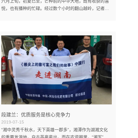
六月上旬，初夏已至，芒种前的中华大地，既有收获的喜
悦，也有播种的忙碌。经过数个小时的翻山越岭，记者一
行来到了位于湖北省宜昌市郭家坝镇王家岭村，采访到了
当地的柑橘种植户周义，种了四十多年柑橘的他，同样也
是撒可富的忠实用户，让我们一起走进他的撒可富故事。
撒可富让柑橘优质优价 王家岭村柑橘种植历史悠久，凭借
着得天独厚的气候条件，这里柑橘产业蓬勃发展。尤其是
近年来，在当地政府的大力引导下，提出了“优质柑橘富
村”的口号，据了解，当地耕地面积4380亩，其中柑橘种植
面积就达到了350...
段建兰：优质服务是核心竞争力
2019-07-15
“湘中灵秀千秋水，天下英雄一郡多”，湘潭作为湖湘文化
的重要发源地，自古英豪辈出，而在农资圈里，“湘军”实