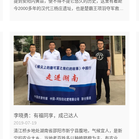
提到安阳内黄县，便不得不提它悠久的历史，这里有着距
今2000多年的汉代三杨庄遗址，也是楚霸王项羽夺军救
赵、“破釜沉舟”之地，同时还是春秋时期政治家商鞅的故
乡。这片孕育着华夏文明的宝地由于地处黄河冲积平原，
四季分明，光照充足，也同样是作物生长的绝佳地区。内
黄县是国家设施蔬菜重点区域基地县、中国优质粮食产业
工程重点县。在这样优渥的环境中，一代又一代农资人茁
壮成长着，他们见证了中国农资事业在内黄的蓬勃发展，
安阳市双发农资的牛海民就是他们中的一员。优质服务赢
口碑 2004年，牛...
李晓勇：有福同享，成己达人
2019-07-19
清江桥乡地处湖南省邵阳市新宁县腹地，气候宜人，是新
宁的农业大乡，当地老百姓多以种植脐橙为主。有农业的