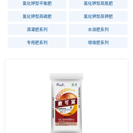
氯化钾型平衡肥
氯化钾型高氮肥
氯化钾型高磷肥
氯化钾型高钾肥
滴灌肥系列
水溶肥系列
专用肥系列
增值肥系列