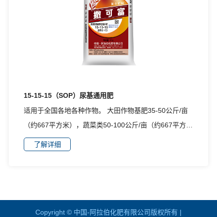
15-15-15（SOP）尿基通用肥
适用于全国各地各种作物。 大田作物基肥35-50公斤/亩
（约667平方米），蔬菜类50-100公斤/亩（约667平方
米）；果树视树龄与长势而定。
了解详细
Copyright © 中国-阿拉伯化肥有限公司版
权所有 |