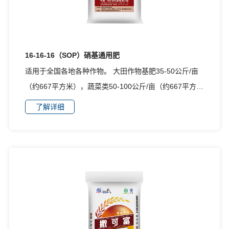
16-16-16（SOP）硝基通用肥
适用于全国各地各种作物。 大田作物基肥35-50公斤/亩
（约667平方米），蔬菜类50-100公斤/亩（约667平方
米）；果树视树龄与长势而定。
了解详细